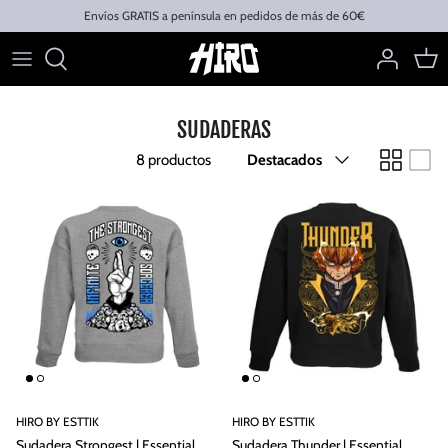
Ir
Envíos GRATIS a península en pedidos de más de 60€
al
contenido
CAMISETAS
SUDADERAS
ACCESORIOS
Ordenar
8 productos
Destacados
HIRO BY ESTTIK
HIRO BY ESTTIK
Sudadera Strongest | Essential
Sudadera Thunder | Essential